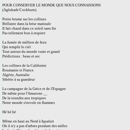
POUR CONSERVER LE MONDE QUE NOUS CONNAISSONS
(Aglukark/Cockburn)
Petite brume sur les collines
Brillante dans la brise matinale
Il fait chaud dans ce soleil sans fin
Pas tellement bon à respirer
La fumée de milliers de feux
Qui remplit le ciel
Tout autour du monde vaste et grand
Prédictions : beau et sec
Les collines de la Californie
Roumanie et France
Algérie, Australie
Sibérie à sa grandeur
La campagne de la Grèce et de l'Espagne
De même pour l'Amazone __
De la toundra aux tropiques
Notre monde s'envole en flammes
Hé hé hé
Même en haut au Nord à Iqualuit
Où il n'y a pas d'arbres pendant des milles