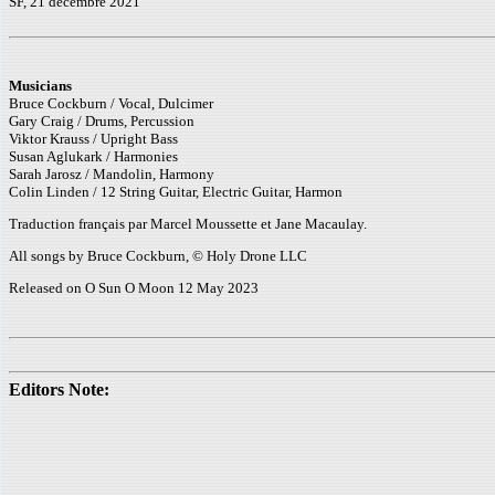
SF, 21 décembre 2021
Musicians
Bruce Cockburn / Vocal, Dulcimer
Gary Craig / Drums, Percussion
Viktor Krauss / Upright Bass
Susan Aglukark / Harmonies
Sarah Jarosz / Mandolin, Harmony
Colin Linden / 12 String Guitar, Electric Guitar, Harmon
Traduction français par Marcel Moussette et Jane Macaulay.
All songs by Bruce Cockburn, © Holy Drone LLC
Released on O Sun O Moon 12 May 2023
Editors Note: