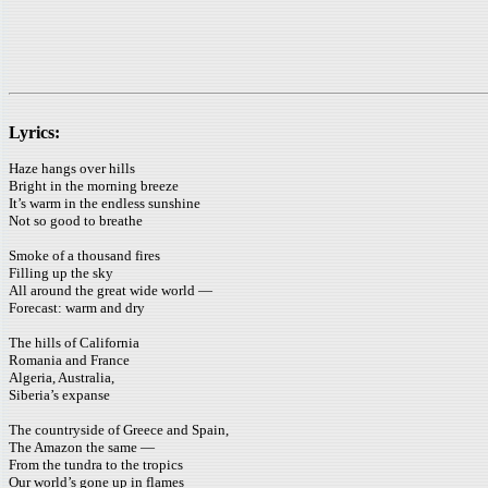
Lyrics:
Haze hangs over hills
Bright in the morning breeze
It’s warm in the endless sunshine
Not so good to breathe
Smoke of a thousand fires
Filling up the sky
All around the great wide world —
Forecast: warm and dry
The hills of California
Romania and France
Algeria, Australia,
Siberia’s expanse
The countryside of Greece and Spain,
The Amazon the same —
From the tundra to the tropics
Our world’s gone up in flames