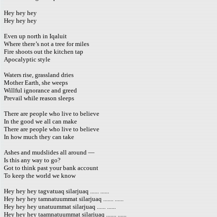
Hey hey hey
Hey hey hey
Even up north in Iqaluit
Where there’s not a tree for miles
Fire shoots out the kitchen tap
Apocalyptic style
Waters rise, grassland dries
Mother Earth, she weeps
Willful ignorance and greed
Prevail while reason sleeps
There are people who live to believe
In the good we all can make
There are people who live to believe
In how much they can take
Ashes and mudslides all around —
Is this any way to go?
Got to think past your bank account
To keep the world we know
Hey hey hey tagvatuaq silarjuaq ...... ......
Hey hey hey tamnatuummat silarjuaq ....... ......
Hey hey hey unatuummat silarjuaq ...... ......
Hey hey hey taamnatuummat silarjuaq ....... ......