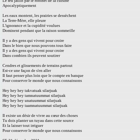
Le feu jaillit par le robinet de la cuisine
Apocalyptiquement
Les eaux montent, les prairies se dessèchent
La Terre-Mère, elle pleure
L'ignorance et la cupidité voulues
Dominent pendant que la raison sommeille
Il y a des gens qui vivent pour croire
Dans le bien que nous pouvons tous faire
Il y a des gens qui vivent pour croire
Dans combien ils peuvent soutirer
Cendres et glissements de terrains partout
Est-ce une façon de s'en aller
Il faut penser plus loin que le compte en banque
Pour conserver le monde que nous connaissons
Hey hey hey takvatuak silarjuak
Hey hey hey tamnatuummat silarjuak
Hey hey hey unatuummat silarjuak
Hey hey hey taamnatuummat silarjuak
Il existe un désir de vivre au cœur des choses
Tu dois planter un tuyau dans cette source
Et la laisser tout irriguer
Pour conserver le monde que nous connaissons